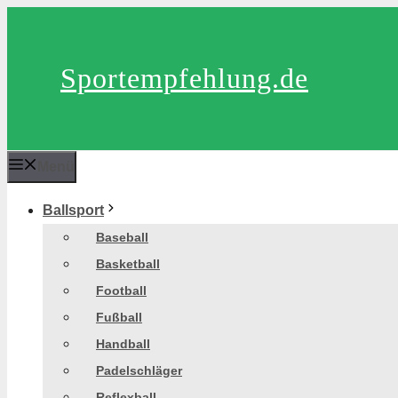
Zum
Inhalt
springen
Sportempfehlung.de
Menü
Ballsport
Baseball
Basketball
Football
Fußball
Handball
Padelschläger
Reflexball