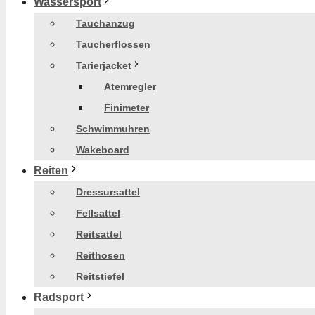
Wassersport
Tauchanzug
Taucherflossen
Tarierjacket
Atemregler
Finimeter
Schwimmuhren
Wakeboard
Reiten
Dressursattel
Fellsattel
Reitsattel
Reithosen
Reitstiefel
Radsport