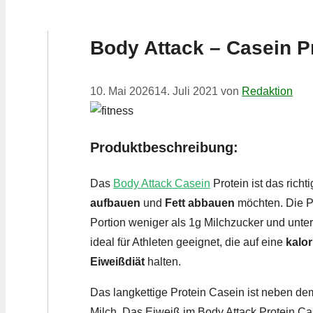
Body Attack – Casein P
10. Mai 2026
14. Juli 2021
von
Redaktion
Produktbeschreibung:
Das
Body Attack Casein
Protein ist das richt
aufbauen
und
Fett abbauen
möchten. Die P
Portion weniger als 1g Milchzucker und unter
ideal für Athleten geeignet, die auf eine
kalo
Eiweißdiät
halten.
Das langkettige Protein Casein ist neben de
Milch. Das Eiweiß im Body Attack Protein C