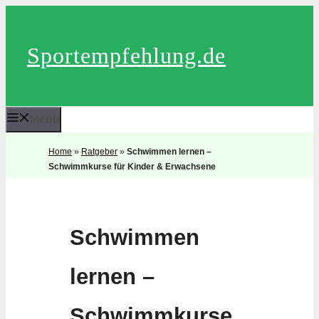
Zum
Inhalt
Sportempfehlung.de
springen
Menü
Home
»
Ratgeber
»
Schwimmen lernen –
Schwimmkurse für Kinder & Erwachsene
Schwimmen
lernen –
Schwimmkurse